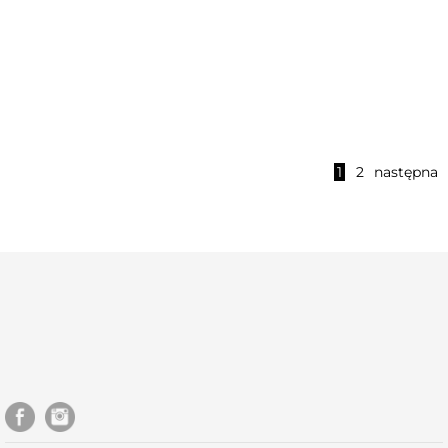
Przypatrzcie się ptakom
Lew i Baranek 20x30 cm
1
2
następna
20x30 cm