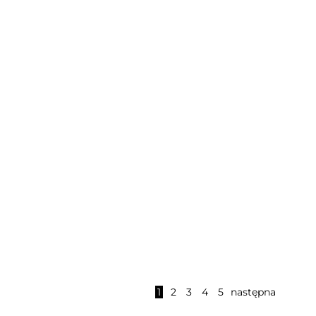
Lew i baranek kolor
Nowość
Nowość
Lew czarna
1
2
3
4
5
następna