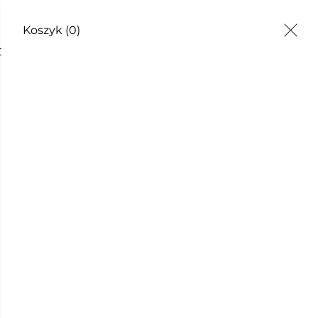
Koszyk
(0)
DUKCJE NA PŁÓTNIE
KOSZULKI
BLUZY
KUBKI I TORBY
Nowość